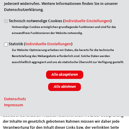
Gestaltung, Technische Betreuung und Umsetzung
jederzeit widerrufen. Weitere Informationen finden Sie in unserer
Union Betriebs-GmbH
Datenschutzerklärung.
Egermannstr. 2
53359 Rheinbach
Technisch notwendige Cookies (
Individuelle Einstellungen
)
Notwendige Cookies ermöglichen grundlegende Funktionen und sind für das
Telefon (02226) 802-0
einwandfreie Funktionieren der Website notwendig.
Telefax (02226) 802-111
E-Mail:
https://www.ubg365.de/websupport
Statistik (
Individuelle Einstellungen
)
www.ubg365.de
Zur Website-Optimierung erheben wir Daten, die bereits für die technische
Bereitstellung des Webangebots erforderlich sind. Solche Daten werden
Bei dem Inhalt unserer Internetseiten handelt es sich um
ausschließlich aggregiert und uns als statistische Übersicht zur Verfügung gestellt.
urheberrechtlich geschützte Werke. Der Anbieter gestattet die
Übernahme von Texten in Datenbestände, die ausschließlich für den
privaten Gebrauch eines Nutzers bestimmt sind. Die Übernahme und
Nutzung der Daten zu anderen Zwecken bedarf einer schriftlichen
Zustimmung.
Haftungshinweis:
Im Rahmen unseres Dienstes werden auch Links zu
Datenschutz
Internetinhalten anderer Anbieter bereitgestellt. Auf den Inhalt dieser
Impressum
Seiten haben wir keinen Einfluss; für den Inhalt ist ausschließlich der
Betreiber der anderen Website verantwortlich. Trotz der Überprüfung
der Inhalte im gesetzlich gebotenen Rahmen müssen wir daher jede
Verantwortung für den Inhalt dieser Links bzw. der verlinkten Seite