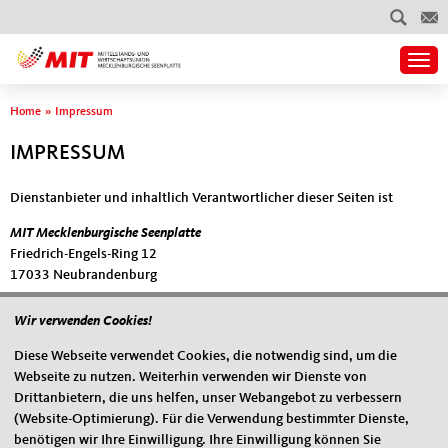
Togg
Sie sind hier
Home
»
Impressum
IMPRESSUM
Dienstanbieter und inhaltlich Verantwortlicher dieser Seiten ist
MIT Mecklenburgische Seenplatte
Friedrich-Engels-Ring 12
17033 Neubrandenburg
vertreten durch ihren Vorsitzenden, Peter Bauer.
Wir verwenden Cookies!
Sie erreichen uns wie folgt:
Diese Webseite verwendet Cookies, die notwendig sind, um die
Telefon: 0395 / 57064501
Webseite zu nutzen. Weiterhin verwenden wir Dienste von
E-Mail:
info@mit-mse.de
Drittanbietern, die uns helfen, unser Webangebot zu verbessern
Web: www.mit-mse.de
(Website-Optimierung). Für die Verwendung bestimmter Dienste,
benötigen wir Ihre Einwilligung. Ihre Einwilligung können Sie