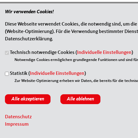
Wir verwenden Cookies!
Diese Webseite verwendet Cookies, die notwendig sind, um die
(Website-Optimierung). Für die Verwendung bestimmter Dienste, 
Datenschutzerklärung.
Technisch notwendige Cookies (
Individuelle Einstellungen
)
Notwendige Cookies ermöglichen grundlegende Funktionen und sind für 
ANSCHRIFT
Fußbereich
MIT Mecklenburgische Seenplatte
Statistik (
Individuelle Einstellungen
)
Stargarder Straße 10b
Zur Website-Optimierung erheben wir Daten, die bereits für die technisc
17033
Neubrandenburg
Telefon:
0395 / 57064501
E-Mail:
info@mit-mse.de
Datenschutz
Impressum
©2026 MIT Mecklenburgische Seenplatte