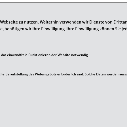
1
2
nächste Seite ›
 Webseite zu nutzen. Weiterhin verwenden wir Dienste von Drittan
benötigen wir Ihre Einwilligung. Ihre Einwilligung können Sie jed
das einwandfreie Funktionieren der Website notwendig.
IM WEB
L
MIT Bundesverband
I
he Bereitstellung des Webangebots erforderlich sind. Solche Daten werden ausschl
Mittelstands- und Wirtschaftsunion Mecklenburg-
Ko
Vorpommern
Si
CDU Mecklenburg-Vorpommern
Da